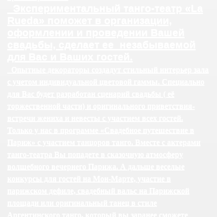
Экспериментальный танго-театр «
La
Rueda
» поможет в организации,
оформлении и проведении Вашей
свадьбы, сделает ее
незабываемой
для Вас и Ваших гостей.
Опытные декораторы создадут стильный интерьер зала
с учетом индивидуальной цветовой гаммы. Специально
для Вас будет разработан сценарий свадьбы ( её
торжественной части) и оригинального приветствия-
встречи жениха и невесты с участием всех гостей.
Только у нас в программе «Свадебное путешествие в
Париж» с участием танцоров танго. Вместе с актерами
танго-театра Вы попадете в сказочную атмосферу
волшебного вечернего Парижа. А дальше веселые
конкурсы для гостей на Мон-Марте, участие в
парижском дефиле, свадебный вальс на Парижской
площади или оригинальный танец в стиле
Аргентинского танго, который вы заранее сможете