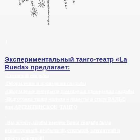
/
Экспериментальный танго-театр «
La
Rueda
» предлагает:
-Сценарий свадьбы
-Оформление и проведение свадьбы
-Оформление интерьера помещения проведения свадьбы
-Подготовка танца жениха и невесты в стиле ВАЛЬС
или АРГЕНТИНСКОЕ
ТАНГО
Вы хотите, чтобы именно Ваша свадьба была
неповторимой, необычной, стильной, элегантной и
просто красивой!